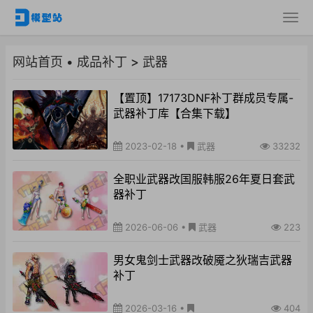
网站首页
•
成品补丁
>
武器
【置顶】17173DNF补丁群成员专属-
武器补丁库【合集下载】
2023-02-18
•
武器
33232
全职业武器改国服韩服26年夏日套武
器补丁
2026-06-06
•
武器
223
男女鬼剑士武器改破魇之狄瑞吉武器
补丁
2026-03-16
•
404