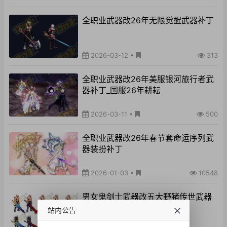
全职业武器改26年无限觉醒武器补丁
2026-03-12
•
313
全职业武器改26年美服银河旅行者武
器补丁_国服26年耕耘
2026-03-11
•
500
全职业武器改26年春节套命运序列武
器装扮补丁
2026-01-03
•
10548
男女鬼剑士武器改五大野猪传世武器
补丁
站内公告