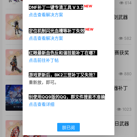
2025-11-28
•
614
NEW
DNF补丁一键专清工具 V 3.2
点击查看解决方案
男女鬼剑士武器改手游帝国之剑武器
补丁
NEW
定位机制闪光血槽等补丁失效
点击查看解决方案
2025-09-24
•
582
全职业武器改韩服20周年设计赛获奖
红眼最新血色反和谐技能补丁在哪？
武器补丁
点击前往补丁帖
2025-08-07
•
880
游戏更新后，BK2三觉补丁又失效？
重新放，即可。
全职业武器改刀剑神域联动武器补丁
别使用QQ9版的QQ，群文件搜索不准确
点击查看详细
2025-08-03
•
1023
全职业武器改国服韩服25年夏日武器
朕已阅
装扮补丁