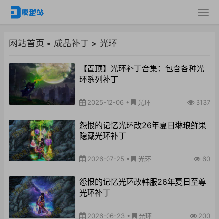
网站首页
•
成品补丁
>
光环
【置顶】光环补丁合集：包含各种光
环系列补丁
2025-12-06
•
光环
3137
怨恨的记忆光环改26年夏日琳琅鲜果
隐藏光环补丁
2026-07-25
•
光环
60
怨恨的记忆光环改韩服26年夏日至尊
光环补丁
2026-06-23
•
光环
200