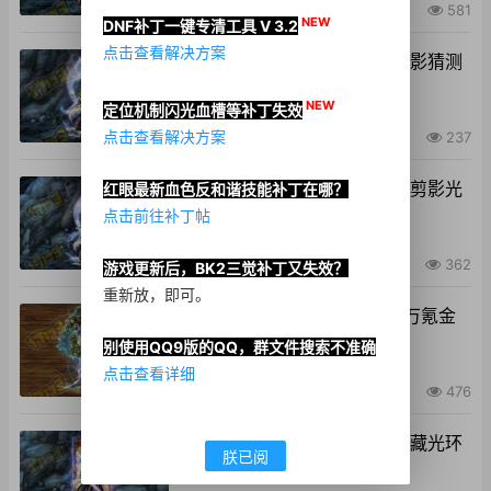
2026-03-03
•
581
NEW
DNF补丁一键专清工具 V 3.2
点击查看解决方案
26年新春纳福光环单改韩服剪影猜测
光环补丁
NEW
定位机制闪光血槽等补丁失效
点击查看解决方案
2026-03-02
•
237
26年新春纳福光环单改插剑版剪影光
红眼最新血色反和谐技能补丁在哪？
环补丁
点击前往补丁帖
2026-03-01
•
362
游戏更新后，BK2三觉补丁又失效？
重新放，即可。
怨恨的记忆光环改手游26年8万氪金
光环补丁
别使用QQ9版的QQ，群文件搜索不准确
点击查看详细
2026-02-02
•
476
幸福泡泡光环改26年春节套隐藏光环
朕已阅
补丁