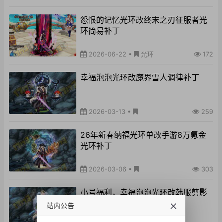
怨恨的记忆光环改终末之刃征服者光
环简易补丁
2026-06-22
•
光环
172
幸福泡泡光环改魔界雪人调律补丁
2026-03-13
•
259
26年新春纳福光环单改手游8万氪金
光环补丁
2026-03-06
•
303
小号福利，幸福泡泡光环改韩服剪影
光环补丁
站内公告