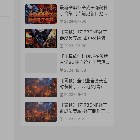
最新全职业全武器隐藏补
丁合集【当前更新日期：
2026-7-09】
2026-07-09
【置顶】17173DNF补丁
群成员专属-金币材料装备
司南玉荣辟邪玉未央补丁
2023-02-20
库【合集下载】
【工具软件】DNF在线版
三觉BUFF立绘补丁管理
转换工具
2024-12-08
【置顶】全职业全套天空
时装补丁，龙袍/丹青/鸟
人/神器/深渊骑士-等等
2023-06-13
【置顶】17173DNF补丁
群成员专属-补丁制作工具
库【合集下载】
2023-02-21