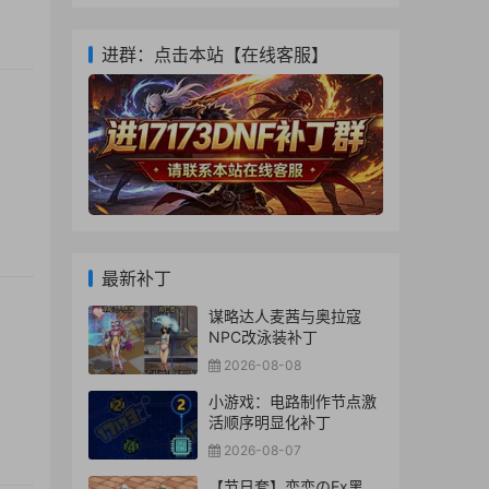
进群：点击本站【在线客服】
最新补丁
谋略达人麦茜与奥拉寇
NPC改泳装补丁
2026-08-08
小游戏：电路制作节点激
活顺序明显化补丁
2026-08-07
【节日套】恋恋のEx黑