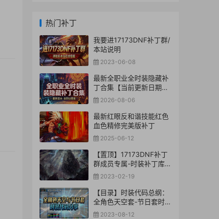
热门补丁
我要进17173DNF补丁群/
本站说明
2023-06-08
最新全职业全时装隐藏补
丁合集【当前更新日期：
2026-8-06】
2026-08-06
最新红眼反和谐技能红色
血色精修完美版补丁
2025-06-12
【置顶】17173DNF补丁
群成员专属-时装补丁库
【合集下载】
2023-02-19
【目录】时装代码总纲：
全角色天空套-节日套时装
代码分享
2023-08-12