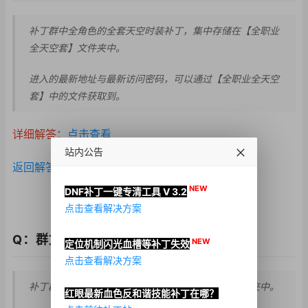
补丁群中全角色的全套天空时装补丁，集中存储在【全职业
全天空套】文件夹中。
进入的最新地址与最新访问密码，可以通过【全职业全天空
套】中的文件获取到。
详细解答：
点击查看
站内公告
返回解答目录
NEW
DNF补丁一键专清工具 V 3.2
点击查看解决方案
Q：群文件里各种武器补丁在哪找
NEW
定位机制闪光血槽等补丁失效
点击查看解决方案
补丁群中武器补丁，集中存储在【武器补丁库】文件夹中。
红眼最新血色反和谐技能补丁在哪？