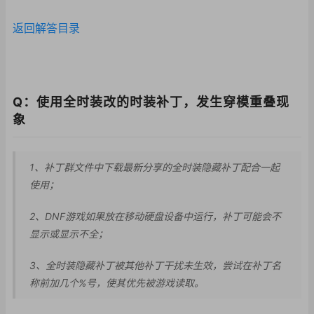
返回解答目录
Q：使用全时装改的时装补丁，发生穿模重叠现
象
1、补丁群文件中下载最新分享的全时装隐藏补丁配合一起
使用；
2、DNF游戏如果放
在移动硬盘设备中运行
，补丁可能会不
显示或
显示不全；
3、全时装隐藏补丁被其他补丁干扰未生效，尝试在补丁名
称前加几个%号，使其优先被游戏读取。