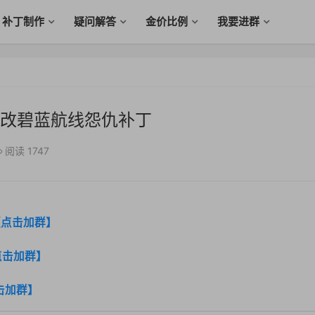
补丁制作
疑问解答
金价比例
我要进群
改碧蓝航线怨仇补丁
阅读 1747
【点击加群】
点击加群】
击加群】