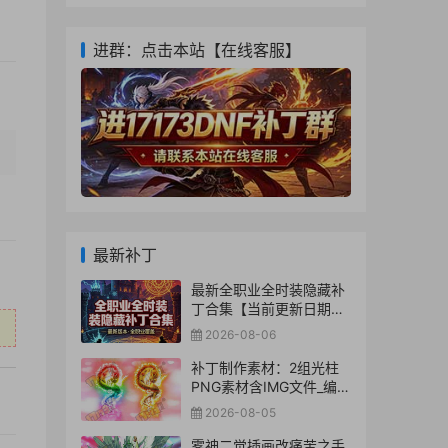
进群：点击本站【在线客服】
最新补丁
最新全职业全时装隐藏补
丁合集【当前更新日期：
2026-8-06】
2026-08-06
补丁制作素材：2组光柱
PNG素材含IMG文件_编号
0010
2026-08-05
雾神二觉插画改痛苦之手