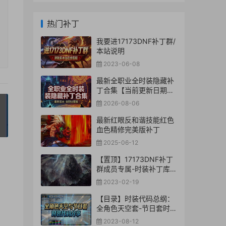
热门补丁
我要进17173DNF补丁群/
本站说明
2023-06-08
最新全职业全时装隐藏补
丁合集【当前更新日期：
2026-8-06】
2026-08-06
最新红眼反和谐技能红色
»
血色精修完美版补丁
2025-06-12
【置顶】17173DNF补丁
群成员专属-时装补丁库
【合集下载】
2023-02-19
【目录】时装代码总纲：
全角色天空套-节日套时装
代码分享
2023-08-12