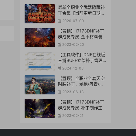
最新全职业全武器隐藏补
丁合集【当前更新日期：
2026-7-09】
2026-07-09
【置顶】17173DNF补丁
群成员专属-金币材料装备
司南玉荣辟邪玉未央补丁
2023-02-20
库【合集下载】
【工具软件】DNF在线版
三觉BUFF立绘补丁管理
转换工具
2024-12-08
【置顶】全职业全套天空
时装补丁，龙袍/丹青/鸟
人/神器/深渊骑士-等等
2023-06-13
【置顶】17173DNF补丁
群成员专属-补丁制作工具
库【合集下载】
2023-02-21