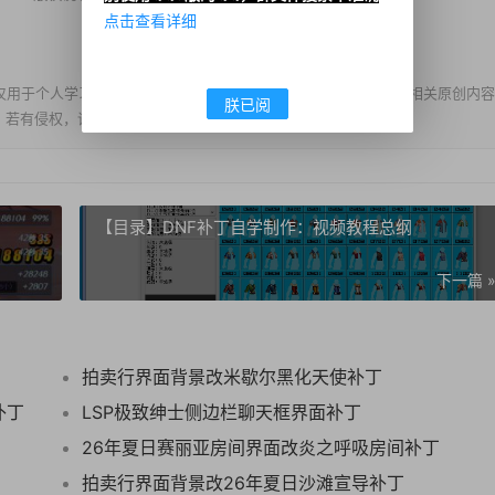
点击查看详细
仅用于个人学习、交流、欣赏，不得用于任何商业盈利行为。补丁相关原创内容
朕已阅
。若有侵权，请联系我们及时删除。
【目录】DNF补丁自学制作：视频教程总纲
下一篇 
拍卖行界面背景改米歇尔黑化天使补丁
补丁
LSP极致绅士侧边栏聊天框界面补丁
26年夏日赛丽亚房间界面改炎之呼吸房间补丁
拍卖行界面背景改26年夏日沙滩宣导补丁