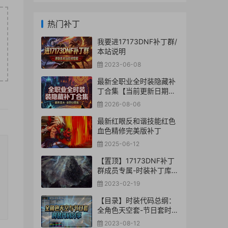
热门补丁
我要进17173DNF补丁群/
本站说明
2023-06-08
最新全职业全时装隐藏补
丁合集【当前更新日期：
2026-8-06】
2026-08-06
最新红眼反和谐技能红色
血色精修完美版补丁
2025-06-12
【置顶】17173DNF补丁
群成员专属-时装补丁库
【合集下载】
2023-02-19
【目录】时装代码总纲：
全角色天空套-节日套时装
代码分享
2023-08-12