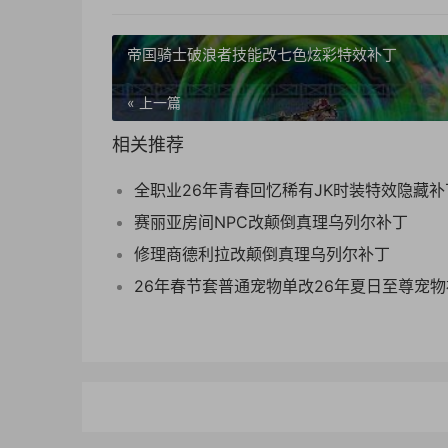
帝国骑士破浪者技能改七色炫彩特效补丁
« 上一篇
相关推荐
全职业26年青春回忆稀有JK时装特效隐藏补
赛丽亚房间NPC改颠倒真理乌列尔补丁
修理商德利拉改颠倒真理乌列尔补丁
26年春节套普通宠物单改26年夏日至尊宠