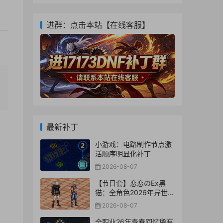
进群：点击本站【在线客服】
最新补丁
小游戏：电路制作节点激
活顺序明显化补丁
2026-08-07
【节日套】恋恋のEx黑
猫：全角色2026年异世相
逢阿拉德时装代码【性转
2026-08-07
套】
全职业26年青春回忆稀有