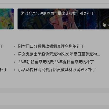
游戏登录与健康界面背景改艾娜教学引导补丁
下一篇 
丁
副本门口分解机改颠倒真理乌列尔补丁
男女鬼剑士萌趣像素宠物改26年夏日至尊宠物补丁
26年耕耘至尊宠物改26年夏日至尊宠物补丁
物补丁
小活动夏日海岛餐厅店员蜜其林改魔界人补丁