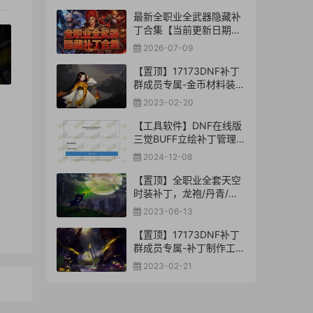
最新全职业全武器隐藏补
丁合集【当前更新日期：
2026-7-09】
2026-07-09
【置顶】17173DNF补丁
»
群成员专属-金币材料装备
司南玉荣辟邪玉未央补丁
2023-02-20
库【合集下载】
【工具软件】DNF在线版
三觉BUFF立绘补丁管理
转换工具
2024-12-08
【置顶】全职业全套天空
时装补丁，龙袍/丹青/鸟
人/神器/深渊骑士-等等
2023-06-13
【置顶】17173DNF补丁
群成员专属-补丁制作工具
库【合集下载】
2023-02-21