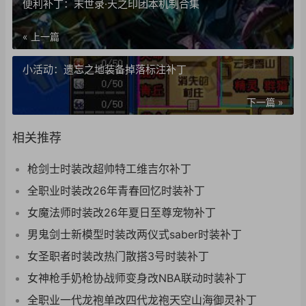
便利补丁：末世录·天之印团本机制合集
« 上一篇
小活动：遗忘之地装备掉落标注补丁
下一篇 »
相关推荐
枪剑士时装改超帅特工维吉尔补丁
全职业时装改26年青春回忆时装补丁
女魔法师时装改26年夏日至尊宠物补丁
男鬼剑士新模型时装改两仪式saber时装补丁
女圣职者时装改热门散搭3号时装补丁
女神枪手奶枪协战师变身改NBA联动时装补丁
全职业一代龙袍单改四代龙袍天空山海御灵补丁