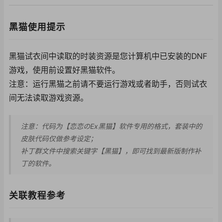
黑猫使用提示
黑猫试衣间中读取的时装资源是您计算机中已安装的DNF
游戏，使用前设置好黑猫软件。
注意：运行黑猫之前请不要运行游戏或者助手，否则试衣
间无法读取游戏资源。
注意：代码为【恋恋のEx黑猫】软件专用的格式，套装中的
皮肤代码仅做参考设定；
补丁群文件中搜索关键字【黑猫】，即可找到最新版制作补
丁的软件。
关联教程参考