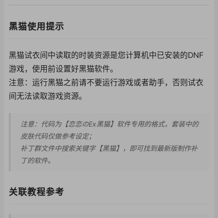
黑猫使用提示
黑猫试衣间中读取的时装资源是您计算机中已安装的DNF
游戏，使用前设置好黑猫软件。
注意：运行黑猫之前请不要运行游戏或者助手，否则试衣
间无法读取游戏资源。
注意：代码为【恋恋のEx黑猫】软件专用的格式，套装中的
皮肤代码仅做参考设定；
补丁群文件中搜索关键字【黑猫】，即可找到最新版制作补
丁的软件。
关联教程参考