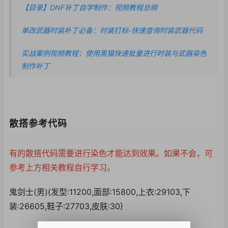
【目录】DNF补丁自学制作：视频教程总纲
单改武器时装补丁必备：时装打标-快速查询时装武器代码
实战案例视频教程：使用黑猫快速批量进行时装与武器染色
制作补丁
散搭参考代码
有的散搭代码需要进行染色才能达到效果。如果不会，可
参考上方相关教程自行学习。
鬼剑士(男){发型:11200,面部:15800,上衣:29103,下
装:26605,鞋子:27703,皮肤:30}