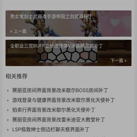
男女鬼剑士武器改手游帝国之剑武器补丁
« 上一篇
全职业三觉BUFF立绘改连体V泳装精灵娘补丁
下一篇 »
相关推荐
赛丽亚房间界面背景改米歇尔BOSS房间补丁
游戏登录与健康界面背景改米歇尔黑化天使补丁
拍卖行界面背景改米歇尔黑化天使补丁
赛丽亚房间界面背景改雷米迪亚大教堂补丁
LSP极致绅士侧边栏聊天框界面补丁