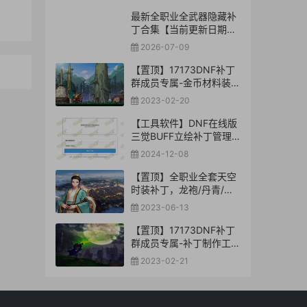
最新全职业全武器隐藏补
丁合集【当前更新日期：
2026-7-09】
2026-07-09
【置顶】17173DNF补丁
群成员专属-金币材料装备
司南玉荣辟邪玉未央补丁
2023-02-20
库【合集下载】
【工具软件】DNF在线版
三觉BUFF立绘补丁管理
转换工具
2024-12-08
【置顶】全职业全套天空
时装补丁，龙袍/丹青/鸟
人/神器/深渊骑士-等等
2023-06-13
【置顶】17173DNF补丁
群成员专属-补丁制作工具
库【合集下载】
2023-02-21