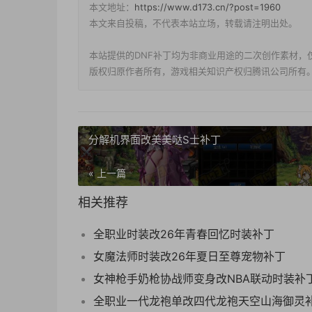
本文地址：
https://www.d173.cn/?post=1960
本文来自投稿，不代表本站立场，转载请注明出处。
本站提供的DNF补丁均为非商业用途的二次创作素材，
版权归原作者所有，游戏相关知识产权归腾讯公司所有
分解机界面改美美哒S士补丁
« 上一篇
相关推荐
全职业时装改26年青春回忆时装补丁
女魔法师时装改26年夏日至尊宠物补丁
女神枪手奶枪协战师变身改NBA联动时装补
全职业一代龙袍单改四代龙袍天空山海御灵