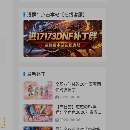
进群：点击本站【在线客服】
最新补丁
全职业时装改26年青春回
忆时装补丁
2026-08-06
【节日套】恋恋のEx黑
猫：全角色2026年青春回
忆时装代码
2026-08-06
最新全职业全时装隐藏补