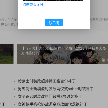
点击查看详细
仅用于个人学习、交流、欣赏，不得用于任何商业盈利行为。补丁相关原创内容
朕已阅
。若有侵权，请联系我们及时删除。
【节日套】恋恋のEx黑猫：全角色2025年耕耘套犬夜
叉时装代码
下一篇 
枪剑士时装改超帅特工维吉尔补丁
男鬼剑士新模型时装改两仪式saber时装补丁
丁
女圣职者时装改热门散搭3号时装补丁
补丁
女神枪手奶枪协战师变身改四代龙袍补丁