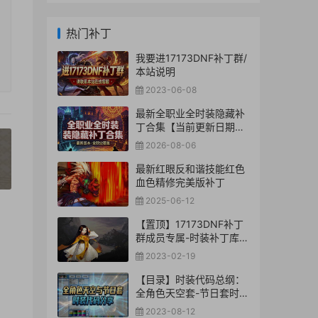
热门补丁
我要进17173DNF补丁群/
本站说明
2023-06-08
最新全职业全时装隐藏补
丁合集【当前更新日期：
2026-8-06】
2026-08-06
最新红眼反和谐技能红色
»
血色精修完美版补丁
2025-06-12
【置顶】17173DNF补丁
群成员专属-时装补丁库
【合集下载】
2023-02-19
【目录】时装代码总纲：
全角色天空套-节日套时装
代码分享
2023-08-12