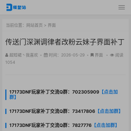
当前位置：
网站首页
>
界面
传送门深渊调律者改粉云妹子界面补丁
超短裙丶我喜欢
•
时间：2026-05-29
•
界面
•
阅读
1054
17173DNF玩家补丁交流Q群：702305909
【点击加
群】
17173DNF玩家补丁交流Q群：73417806
【点击加群】
17173DNF玩家补丁交流Q群：7827776
【点击加群】