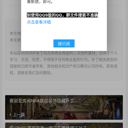
重新放，即可。
别使用QQ9版的QQ，群文件搜索不准确
点击查看详细
版权说明
本文地址：
https://www.d173.cn/?post=1852
本文来自投稿，不代表本站立场，转载请注明出处。
朕已阅
本站提供的DNF补丁均为非商业用途的二次创作素材，仅用于个人
学习、交流、欣赏，不得用于任何商业盈利行为。补丁相关原创内
容版权归原作者所有，游戏相关知识产权归腾讯公司所有。若有侵
权，请联系我们及时删除。
赛丽亚房间NBA联动装饰隐藏补丁
« 上一篇