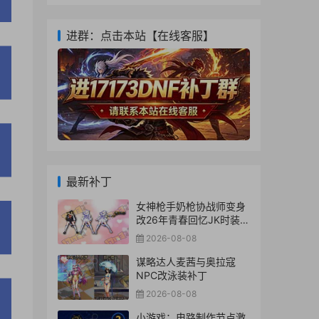
进群：点击本站【在线客服】
最新补丁
女神枪手奶枪协战师变身
改26年青春回忆JK时装补
丁
2026-08-08
谋略达人麦茜与奥拉寇
NPC改泳装补丁
2026-08-08
小游戏：电路制作节点激