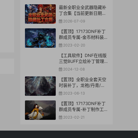
最新全职业全武器隐藏补
丁合集【当前更新日期：
2026-7-09】
2026-07-09
【置顶】17173DNF补丁
群成员专属-金币材料装备
司南玉荣辟邪玉未央补丁
2023-02-20
库【合集下载】
【工具软件】DNF在线版
三觉BUFF立绘补丁管理
转换工具
2024-12-08
【置顶】全职业全套天空
时装补丁，龙袍/丹青/鸟
人/神器/深渊骑士-等等
2023-06-13
【置顶】17173DNF补丁
群成员专属-补丁制作工具
库【合集下载】
2023-02-21