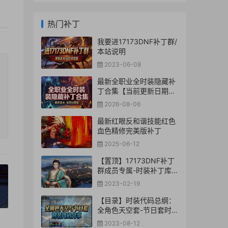
热门补丁
我要进17173DNF补丁群/
本站说明
2023-06-08
最新全职业全时装隐藏补
丁合集【当前更新日期：
2026-8-06】
2026-08-06
最新红眼反和谐技能红色
血色精修完美版补丁
2025-06-12
【置顶】17173DNF补丁
群成员专属-时装补丁库
【合集下载】
2023-02-19
»
【目录】时装代码总纲：
全角色天空套-节日套时装
代码分享
2023-08-12