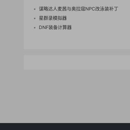
谋略达人麦茜与奥拉寇NPC改泳装补丁
星群录模拟器
DNF装备计算器