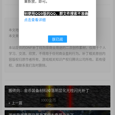
重新放，即可。
别使用QQ9版的QQ，群文件搜索不准确
点击查看详细
版权说明
本文地址：
https://www.d173.cn/?post=1544
本文来自投稿，不代表本站立场，转载请注明出处。
朕已阅
本站提供的DNF补丁均为非商业用途的二次创作素材，仅用于个人
学习、交流、欣赏，不得用于任何商业盈利行为。补丁相关原创内
容版权归原作者所有，游戏相关知识产权归腾讯公司所有。若有侵
权，请联系我们及时删除。
搬砖向：金币装备材料掉落明显化光柱闪光补丁
« 上一篇