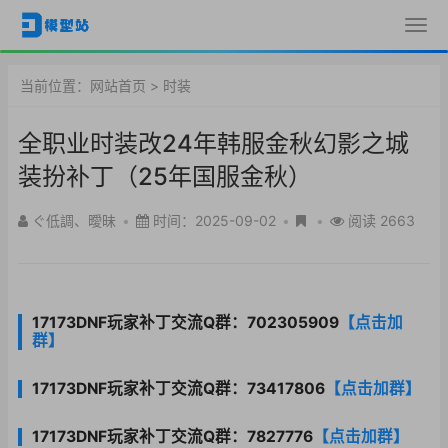
当前位置：
网站首页
>
时装
全职业时装改24年韩服金秋幻影之城
装扮补丁（25年国服金秋）
ぐ低調、曖昧
•
时间：2025-09-02
•
•
阅读 2663
17173DNF玩家补丁交流Q群：702305909
【点击加
群】
17173DNF玩家补丁交流Q群：73417806
【点击加群】
17173DNF玩家补丁交流Q群：7827776
【点击加群】