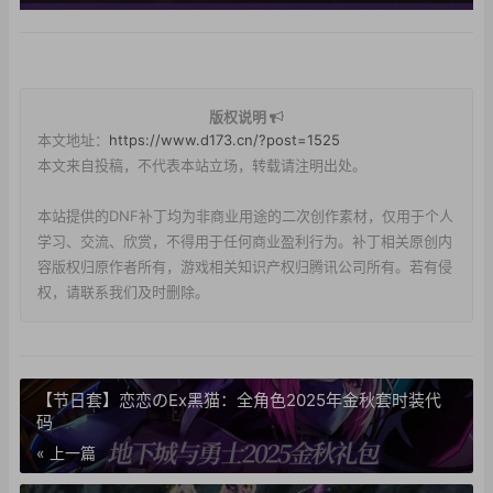
版权说明
本文地址：
https://www.d173.cn/?post=1525
本文来自投稿，不代表本站立场，转载请注明出处。
本站提供的DNF补丁均为非商业用途的二次创作素材，仅用于个人
学习、交流、欣赏，不得用于任何商业盈利行为。补丁相关原创内
容版权归原作者所有，游戏相关知识产权归腾讯公司所有。若有侵
权，请联系我们及时删除。
【节日套】恋恋のEx黑猫：全角色2025年金秋套时装代
码
« 上一篇