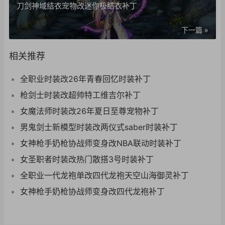
刀剑神域结衣宠物改迷你极结衣补丁
下一篇 »
相关推荐
全职业时装改26年青春回忆时装补丁
枪剑士时装改超帅特工维吉尔补丁
女魔法师时装改26年夏日至尊宠物补丁
男鬼剑士新模型时装改两仪式saber时装补丁
女神枪手奶枪协战师变身改NBA联动时装补丁
女圣职者时装改热门散搭3号时装补丁
全职业一代龙袍单改四代龙袍天空山海御灵补丁
女神枪手奶枪协战师变身改四代龙袍补丁