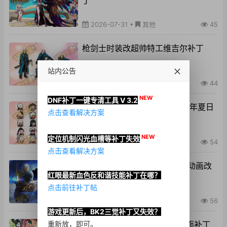
丁
2026-07-31
•
其他
45
枪剑士时装改超帅特工维吉尔补丁
站内公告
2026-07-30
•
时装
44
NEW
DNF补丁一键专清工具 V 3.2
男女鬼剑士萌趣像素宠物改26年夏日
点击查看解决方案
至尊宠物补丁
NEW
定位机制闪光血槽等补丁失效
2026-07-29
•
其他
54
点击查看解决方案
男鬼剑士剑魂阿修罗三觉技能动画改
红眼最新血色反和谐技能补丁在哪？
维吉尔补丁
点击前往补丁帖
2026-07-28
•
技能
56
游戏更新后，BK2三觉补丁又失效？
LSP极致绅士侧边栏聊天框界面补丁
重新放，即可。