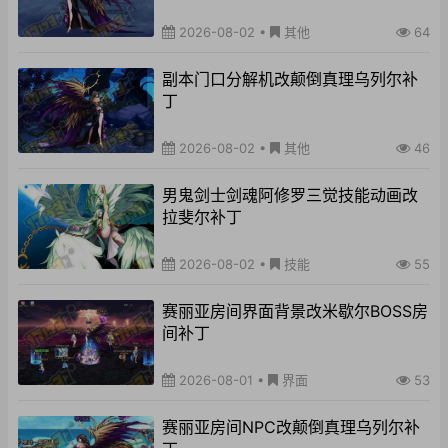
2026-08-02
•
其他
64
副本门口分解机改颠倒真理乌列尔补
丁
2026-08-02
•
其他
46
男鬼剑士剑魂阿修罗三觉技能动画改
拉斐尔补丁
2026-08-02
•
技能
55
赛丽亚房间界面背景改米歇尔BOSS房
间补丁
2026-08-01
•
界面
53
赛丽亚房间NPC改颠倒真理乌列尔补