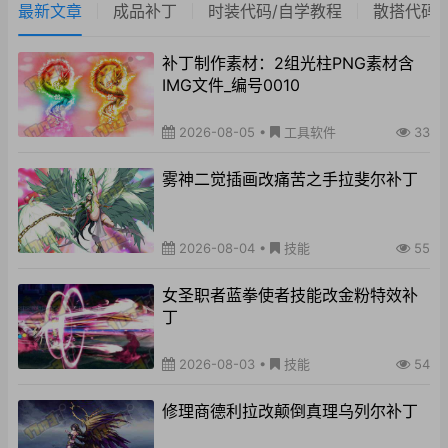
最新文章
成品补丁
时装代码/自学教程
散搭代码
补丁制作素材：2组光柱PNG素材含
IMG文件_编号0010
2026-08-05
•
工具软件
33
雾神二觉插画改痛苦之手拉斐尔补丁
2026-08-04
•
技能
55
女圣职者蓝拳使者技能改金粉特效补
丁
2026-08-03
•
技能
54
修理商德利拉改颠倒真理乌列尔补丁