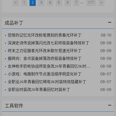
...
«
1
2
3
4
5
6
7
177
»
成品补丁
08-10
怨恨的记忆光环改粉笔镌刻的青春光环补丁
08-09
深渊史诗传说掉落闪光改七彩终极装备特效补丁
08-09
终末之刃征服者光环改米歇尔竞速光环补丁
08-09
搬砖向：金币装备掉落改终极装备特效补丁
08-08
女神枪手奶枪协战师变身改26年青春回忆JK时装补丁
08-07
小游戏：电路制作节点激活顺序明显化补丁
08-07
全职业26年青春回忆稀有JK时装特效隐藏补丁
08-06
全职业时装改26年青春回忆时装补丁
工具软件