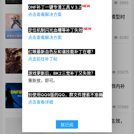
2024-05-11
•
未分类
3965
NEW
DNF补丁一键专清工具 V 3.2
点击查看解决方案
补丁群专属教程：男鬼剑士新模型时
装与武器补丁在哪找
NEW
定位机制闪光血槽等补丁失效
点击查看解决方案
2024-01-11
•
4290
本站重要公告列表
红眼最新血色反和谐技能补丁在哪？
点击前往补丁帖
2024-01-11
•
站务管理
20675
游戏更新后，BK2三觉补丁又失效？
重新放，即可。
【疑问解答汇总】入群必看，群内补
丁介绍，补丁使用教程
别使用QQ9版的QQ，群文件搜索不准确
点击查看详细
2023-08-15
•
疑问解答
31966
补丁群专属教程：字体补丁不生效，
朕已阅
如何设置默认字体